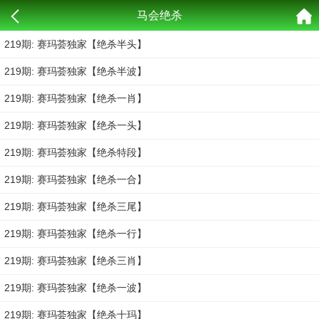
马会绝杀
219期: 赛玛荟独家【绝杀半头】
219期: 赛玛荟独家【绝杀半波】
219期: 赛玛荟独家【绝杀一肖】
219期: 赛玛荟独家【绝杀一头】
219期: 赛玛荟独家【绝杀特段】
219期: 赛玛荟独家【绝杀一合】
219期: 赛玛荟独家【绝杀三尾】
219期: 赛玛荟独家【绝杀一行】
219期: 赛玛荟独家【绝杀三肖】
219期: 赛玛荟独家【绝杀一波】
219期: 赛玛荟独家【绝杀十玛】