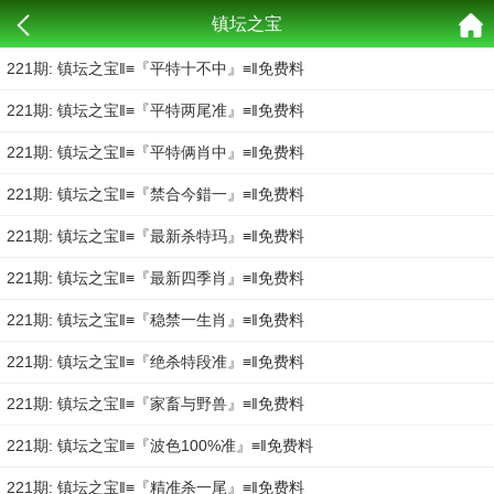
镇坛之宝
221期: 镇坛之宝‖≡『平特十不中』≡‖免费料
221期: 镇坛之宝‖≡『平特两尾准』≡‖免费料
221期: 镇坛之宝‖≡『平特俩肖中』≡‖免费料
221期: 镇坛之宝‖≡『禁合今錯一』≡‖免费料
221期: 镇坛之宝‖≡『最新杀特玛』≡‖免费料
221期: 镇坛之宝‖≡『最新四季肖』≡‖免费料
221期: 镇坛之宝‖≡『稳禁一生肖』≡‖免费料
221期: 镇坛之宝‖≡『绝杀特段准』≡‖免费料
221期: 镇坛之宝‖≡『家畜与野兽』≡‖免费料
221期: 镇坛之宝‖≡『波色100%准』≡‖免费料
221期: 镇坛之宝‖≡『精准杀一尾』≡‖免费料