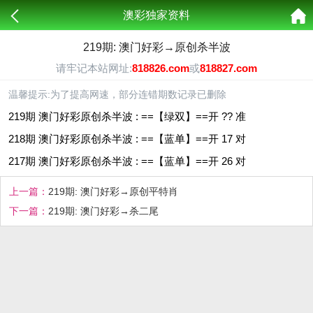
澳彩独家资料
219期: 澳门好彩→原创杀半波
请牢记本站网址:
818826.com
或
818827.com
温馨提示:为了提高网速，部分连错期数记录已删除
219期 澳门好彩原创杀半波 : ==【绿双】==开 ?? 准
218期 澳门好彩原创杀半波 : ==【蓝单】==开 17 对
217期 澳门好彩原创杀半波 : ==【蓝单】==开 26 对
上一篇：
219期: 澳门好彩→原创平特肖
下一篇：
219期: 澳门好彩→杀二尾